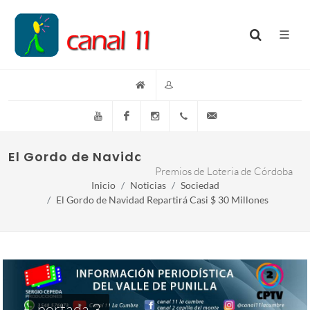
YouTube
Facebook
Instagram
(+54)(9)3548-576073
info@canal11lacumb
El Gordo de Navidad repartirá casi $ 30 mi
Premios de Loteria de Córdoba
Inicio
Noticias
Sociedad
El Gordo de Navidad Repartirá Casi $ 30 Millones
portada 3