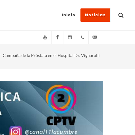
Inicio
Noticias
YouTube
Facebook
Instagram
(+54)(9)3548-576073
info@canal11lacum
Campaña de la Próstata en el Hospital Dr. Vignarolli