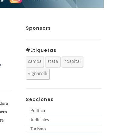
Sponsors
#Etiquetas
campa
stata
hospital
se
vignarolli
Secciones
adora
Política
pero
Judiciales
re
Turismo