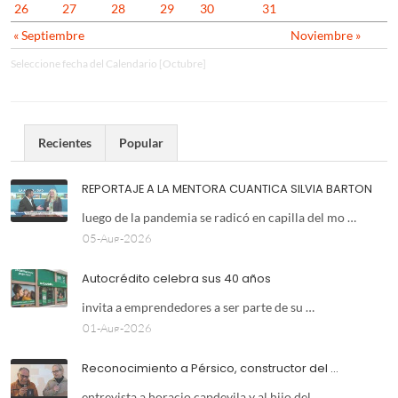
26
27
28
29
30
31
« Septiembre
Noviembre »
Seleccione fecha del Calendario [Octubre]
Recientes
Popular
REPORTAJE A LA MENTORA CUANTICA SILVIA BARTON
luego de la pandemia se radicó en capilla del mo …
05-Aug-2026
Autocrédito celebra sus 40 años
invita a emprendedores a ser parte de su …
01-Aug-2026
Reconocimiento a Pérsico, constructor del …
entrevista a horacio capdevila y al hijo del …