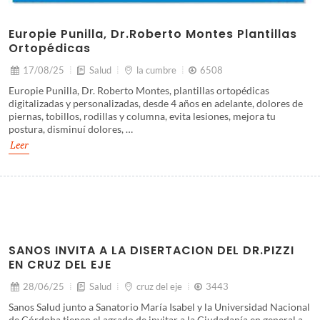
Europie Punilla, Dr.Roberto Montes Plantillas
Ortopédicas
17/08/25
Salud
la cumbre
6508
Europie Punilla, Dr. Roberto Montes, plantillas ortopédicas
digitalizadas y personalizadas, desde 4 años en adelante, dolores de
piernas, tobillos, rodillas y columna, evita lesiones, mejora tu
postura, disminuí dolores, …
Leer
SANOS INVITA A LA DISERTACION DEL DR.PIZZI
EN CRUZ DEL EJE
28/06/25
Salud
cruz del eje
3443
Sanos Salud junto a Sanatorio María Isabel y la Universidad Nacional
de Córdoba tienen el agrado de invitar a la Ciudadanía en general a