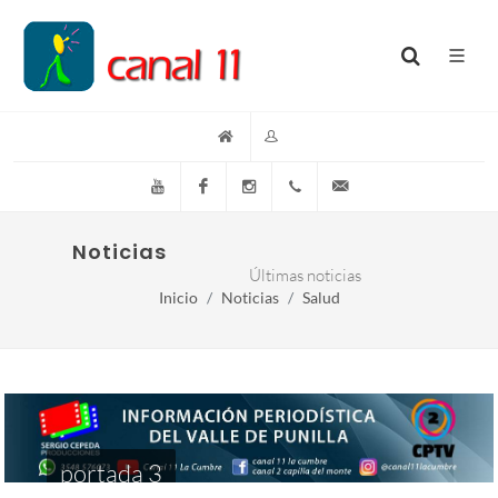
YouTube
Facebook
Instagram
(+54)(9)3548-576073
info@canal11lacumb
Noticias
Últimas noticias
Inicio
Noticias
Salud
portada 3