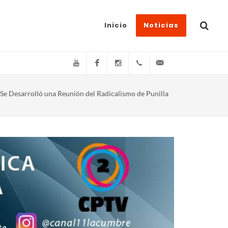
Inicio
Noticias
YouTube
Facebook
Instagram
(+54)(9)3548-576073
info@canal11lacum
Se Desarrolló una Reunión del Radicalismo de Punilla