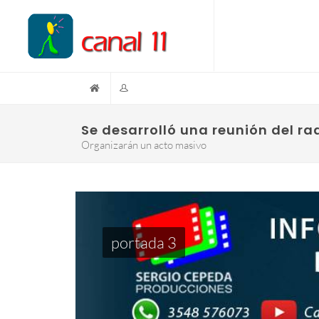
Se desarrolló una reunión del ra
Organizarán un acto masivo
portada 3