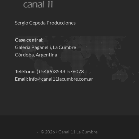
Sergio Cepeda Producciones
Casa central:
Galería Paganelli, La Cumbre
Córdoba, Argentina
Teléfono:
(+54)(9)3548-576073
Email:
info@canal11lacumbre.com.ar
·
© 2026
Canal 11 La Cumbre.