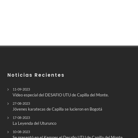
Noticias Recientes
11-09-2023
Video especial del DESAFIO UTU de Capilla del Monte.
27-08-2023
Jóvenes karatecas de Capilla se lucieron en Bogotá
17-08-2023
La Leyenda del Uturunco
10-08-2023
Se presentó en el Kempes el Desafio UTU de Capilla del Monte