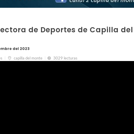
rectora de Deportes de Capilla del
embre del 2023
es
capilla del monte
3029 lecturas