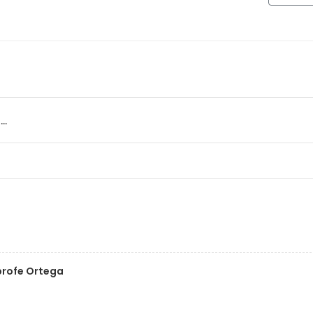
..
profe Ortega