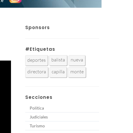
Sponsors
#Etiquetas
balista
nueva
deportes
directora
capilla
monte
Secciones
Política
Judiciales
Turismo