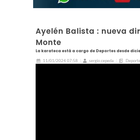
Ayelén Balista : nueva di
Monte
La karateca está a cargo de Deportes desde dici
11/01/2024 07:58
sergio cepeda
Deport