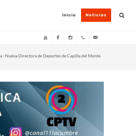
Inicio
Noticias
YouTube
Facebook
Instagram
(+54)(9)3548-576073
info@canal11lacum
ta : Nueva Directora de Deportes de Capilla del Monte