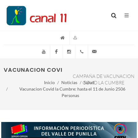
YouTube
Facebook
Instagram
(+54)(9)3548-576073
info@canal11lacumb
VACUNACION COVID LA CUMBRE: HASTA EL 1
CAMPAÑA DE VACUNACION
Inicio
Noticias
COVID LA CUMBRE
Salud
Vacunacion Covid la Cumbre: hasta el 11 de Junio 2506
Personas