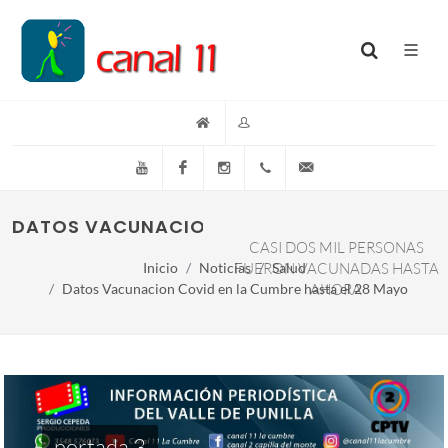
YouTube
Facebook
Instagram
(+54)(9)3548-576073
info@canal11lacumb
DATOS VACUNACION COVID EN LA CUMBRE H
CASI DOS MIL PERSONAS
Inicio
Noticias
FUERON VACUNADAS HASTA
Salud
Datos Vacunacion Covid en la Cumbre hasta el 28 Mayo
AHORA
portada 3