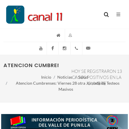
YouTube
Facebook
Instagram
(+54)(9)3548-576073
info@canal11lacumb
ATENCION CUMBRENSES: VIERNES 28 OTRA 
HOY SE REGISTRARON 13
Inicio
Noticias
CASOS POSITIVOS EN LA
Salud
Atencion Cumbrenses: Viernes 28 otra Jornada de Testeos
CUMBRE
Masivos