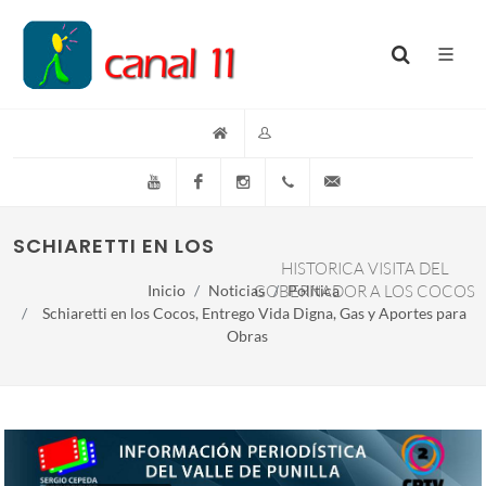
YouTube
Facebook
Instagram
(+54)(9)3548-576073
info@canal11lacumb
SCHIARETTI EN LOS COCOS, ENTREGO VIDA 
HISTORICA VISITA DEL
Inicio
Noticias
GOBERNADOR A LOS COCOS
Política
Schiaretti en los Cocos, Entrego Vida Digna, Gas y Aportes para
Obras