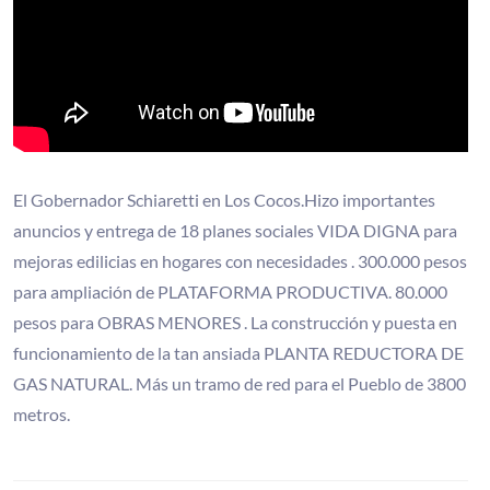
El Gobernador Schiaretti en Los Cocos.Hizo importantes
anuncios y entrega de 18 planes sociales VIDA DIGNA para
mejoras edilicias en hogares con necesidades . 300.000 pesos
para ampliación de PLATAFORMA PRODUCTIVA. 80.000
pesos para OBRAS MENORES . La construcción y puesta en
funcionamiento de la tan ansiada PLANTA REDUCTORA DE
GAS NATURAL. Más un tramo de red para el Pueblo de 3800
metros.