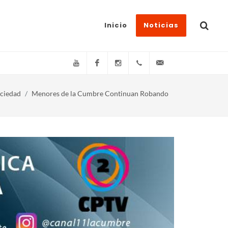
Inicio
Noticias
YouTube
Facebook
Instagram
(+54)(9)3548-576073
info@canal11lacum
ciedad
Menores de la Cumbre Continuan Robando