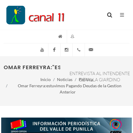
YouTube
Facebook
Instagram
(+54)(9)3548-576073
info@canal11lacumb
OMAR FERREYRA:"ESTUVIMOS PAGANDO DEUD
ENTREVISTA AL INTENDENTE
Inicio
Noticias
Política
DE VILLA GIARDINO
Omar Ferreyra:estuvimos Pagando Deudas de la Gestion
Anterior