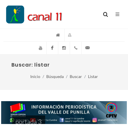
YouTube
Facebook
Instagram
(+54)(9)3548-576073
info@canal11lacumb
Buscar: listar
Inicio
Búsqueda
Buscar
Listar
portada 3