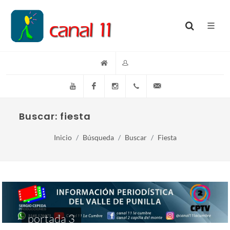
YouTube
Facebook
Instagram
(+54)(9)3548-576073
info@canal11lacumb
Buscar: fiesta
Inicio
Búsqueda
Buscar
Fiesta
portada 3