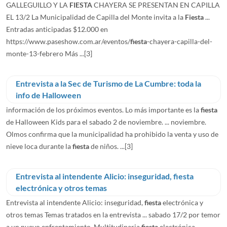
GALLEGUILLO Y LA
FIESTA
CHAYERA SE PRESENTAN EN CAPILLA
EL 13/2 La Municipalidad de Capilla del Monte invita a la
Fiesta
...
Entradas anticipadas $12.000 en
https://www.paseshow.com.ar/eventos/
fiesta
-chayera-capilla-del-
monte-13-febrero Más ...
[3]
Entrevista a la Sec de Turismo de La Cumbre: toda la
info de Halloween
información de los próximos eventos. Lo más importante es la
fiesta
de Halloween Kids para el sabado 2 de noviembre. ... noviembre.
Olmos confirma que la municipalidad ha prohibido la venta y uso de
nieve loca durante la
fiesta
de niños. ...
[3]
Entrevista al intendente Alicio: inseguridad, fiesta
electrónica y otros temas
Entrevista al intendente Alicio: inseguridad,
fiesta
electrónica y
otros temas Temas tratados en la entrevista ... sabado 17/2 por temor
a un nuevo enfrentamiento. Multitudinaria
fiesta
electrónica