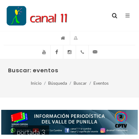
YouTube
Facebook
Instagram
(+54)(9)3548-576073
info@canal11lacumb
Buscar: eventos
Inicio
Búsqueda
Buscar
Eventos
portada 3