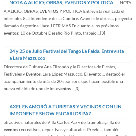
NOTA A ALICIO; OBRAS, EVENTOS Y POLITICA
NOTA
A ALICIO; OBRAS,
EVENTOS
Y POLITICA Entrevista realizada el
miercoles 8 al intendente de La Cumbre. Avance de obras ... proyecto
llamado Argentina Hace. LEER MAS En cuanto a los próximos
eventos
: 10 de Octubre Desafio Rio Pinto, trabajo ...
[3]
24 y 25 de Julio Festival del Tango La Falda. Entrevista
a Lara Mazzucco
Directora de Cultura Ana Elizondo y la Directora de Fiestas,
Festivales y
Eventos
, Lara López Mazzucco. El evento ... destacó el
acompañamiento de más de 20 sponsors, que hacen posible una
nueva edición de uno de los
eventos
...
[3]
AXEL ENAMORÓ A TURISTAS Y VECINOS CON UN
IMPONENTE SHOW EN CARLOS PAZ
atractivos naturales de Villa Carlos Paz y de la amplia grilla de
eventos
recreativos, deportivos y culturales. Previo ... también