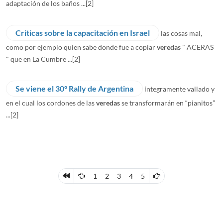
adaptación de los baños ...
[2]
Criticas sobre la capacitación en Israel
las cosas mal,
como por ejemplo quien sabe donde fue a copiar
veredas
" ACERAS
" que en La Cumbre ...
[2]
Se viene el 30º Rally de Argentina
íntegramente vallado y
en el cual los cordones de las
veredas
se transformarán en “pianitos”
...
[2]
1
2
3
4
5