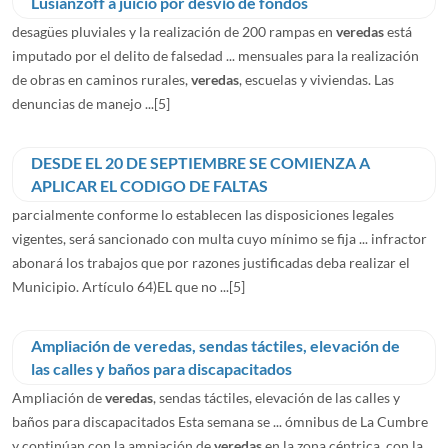
Lusianzoff a juicio por desvío de fondos
desagües pluviales y la realización de 200 rampas en
veredas
está
imputado por el delito de falsedad ... mensuales para la realización
de obras en caminos rurales,
veredas
, escuelas y viviendas. Las
denuncias de manejo ...
[5]
DESDE EL 20 DE SEPTIEMBRE SE COMIENZA A
APLICAR EL CODIGO DE FALTAS
parcialmente conforme lo establecen las disposiciones legales
vigentes, será sancionado con multa cuyo mínimo se fija ... infractor
abonará los trabajos que por razones justificadas deba realizar el
Municipio. Artículo 64)EL que no ...
[5]
Ampliación de veredas, sendas táctiles, elevación de
las calles y baños para discapacitados
Ampliación de
veredas
, sendas táctiles, elevación de las calles y
baños para discapacitados Esta semana se ... ómnibus de La Cumbre
y continúan con la ampiación de
veredas
en la zona céntrica, con la ...