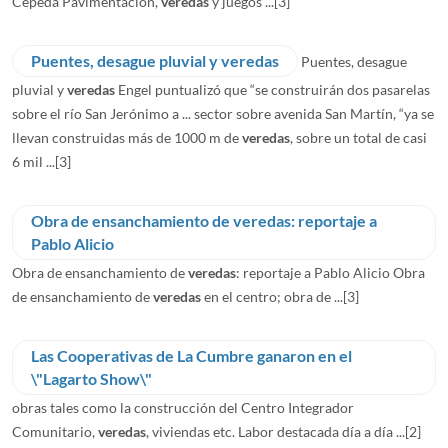
Cepeda Pavimentación,
veredas
y juegos ...
[3]
Puentes, desague pluvial y veredas
Puentes, desague
pluvial y
veredas
Engel puntualizó que “se construirán dos pasarelas
sobre el río San Jerónimo a ... sector sobre avenida San Martín, “ya se
llevan construidas más de 1000 m de
veredas
, sobre un total de casi
6 mil ...
[3]
Obra de ensanchamiento de veredas: reportaje a
Pablo Alicio
Obra de ensanchamiento de
veredas
: reportaje a Pablo Alicio Obra
de ensanchamiento de
veredas
en el centro; obra de ...
[3]
Las Cooperativas de La Cumbre ganaron en el
\"Lagarto Show\"
obras tales como la construcción del Centro Integrador
Comunitario,
veredas
, viviendas etc. Labor destacada día a día ...
[2]