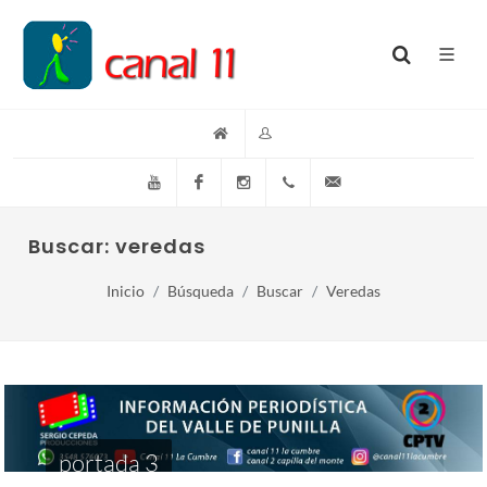
YouTube
Facebook
Instagram
(+54)(9)3548-576073
info@canal11lacumb
Buscar: veredas
Inicio
Búsqueda
Buscar
Veredas
portada 3