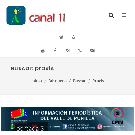
YouTube
Facebook
Instagram
(+54)(9)3548-576073
info@canal11lacumb
Buscar: praxis
Inicio
Búsqueda
Buscar
Praxis
portada 3