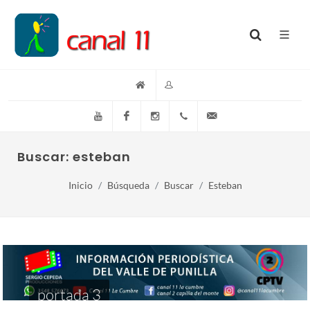
YouTube
Facebook
Instagram
(+54)(9)3548-576073
info@canal11lacumb
Buscar: esteban
Inicio
Búsqueda
Buscar
Esteban
portada 3