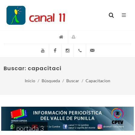
YouTube
Facebook
Instagram
(+54)(9)3548-576073
info@canal11lacumb
Buscar: capacitacion
Inicio
Búsqueda
Buscar
Capacitacion
portada 3