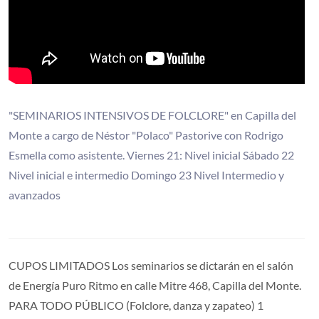
"SEMINARIOS INTENSIVOS DE FOLCLORE" en Capilla del
Monte a cargo de Néstor "Polaco" Pastorive con Rodrigo
Esmella como asistente. Viernes 21: Nivel inicial Sábado 22
Nivel inicial e intermedio Domingo 23 Nivel Intermedio y
avanzados
CUPOS LIMITADOS Los seminarios se dictarán en el salón
de Energía Puro Ritmo en calle Mitre 468, Capilla del Monte.
PARA TODO PÚBLICO (Folclore, danza y zapateo) 1