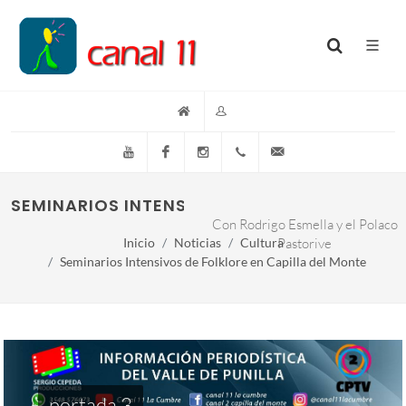
YouTube
Facebook
Instagram
(+54)(9)3548-576073
info@canal11lacumb
SEMINARIOS INTENSIVOS DE FOLKLORE EN CA
Con Rodrigo Esmella y el Polaco
Inicio
Noticias
Cultura
Pastorive
Seminarios Intensivos de Folklore en Capilla del Monte
portada 3