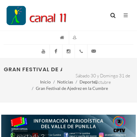
YouTube
Facebook
Instagram
(+54)(9)3548-576073
info@canal11lacumb
GRAN FESTIVAL DE AJEDREZ EN LA CUMBRE
Sábado 30 y Domingo 31 de
Inicio
Noticias
Deportes
Octubre
Gran Festival de Ajedrez en la Cumbre
portada 3