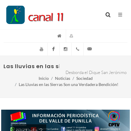
YouTube
Facebook
Instagram
(+54)(9)3548-576073
info@canal11lacumb
Las lluvias en las sierras son una verdade
Desborda el Dique San Jerónimo
Inicio
Noticias
Sociedad
Las Lluvias en las Sierras Son una Verdadera Bendición!
portada 3