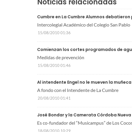
Noticias relacionadas
Cumbre en La Cumbre Alumnos debatieron p
Intercolegial Académico del Colegio San Pablo
15/08/2010 01:36
Comienzan los cortes programados de agu
Medidas de prevención
15/08/2010 01:46
Al intendente Engel no le mueven la muñeca 
A fondo con el Intendente de La Cumbre
20/08/2010 01:41
José Bondar y la Camerata Córdoba Nueva
Es co-fundador del “Musicampus” de Los Coco
18/08/2010 10:29