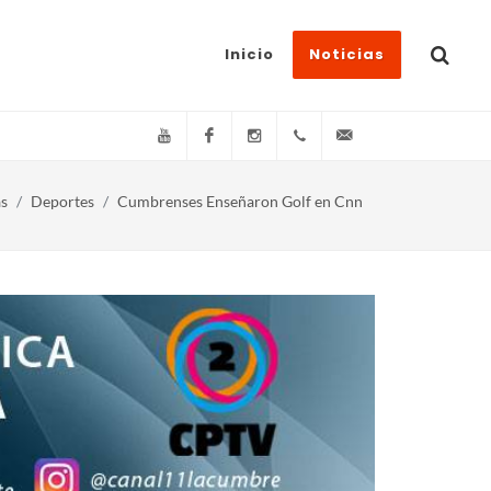
Inicio
Noticias
YouTube
Facebook
Instagram
(+54)(9)3548-576073
info@canal11lacum
as
Deportes
Cumbrenses Enseñaron Golf en Cnn