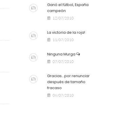
Ganó el fútbol, España
campeón
12/07/2010
La victoria de la roja!
11/07/2010
Ninguna Murga
07/07/2010
Gracias...por renunciar
después de tamaño
fracaso
06/07/2010