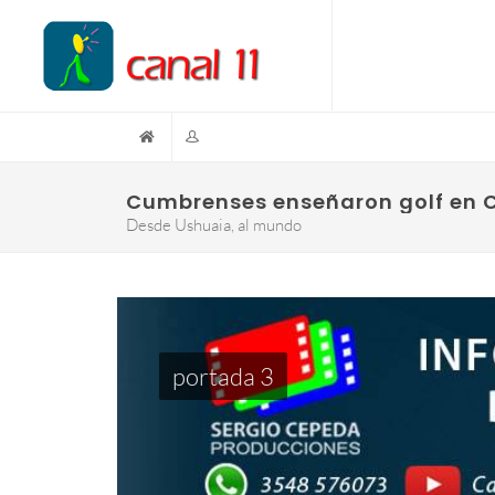
Cumbrenses enseñaron golf en 
Desde Ushuaia, al mundo
portada 3