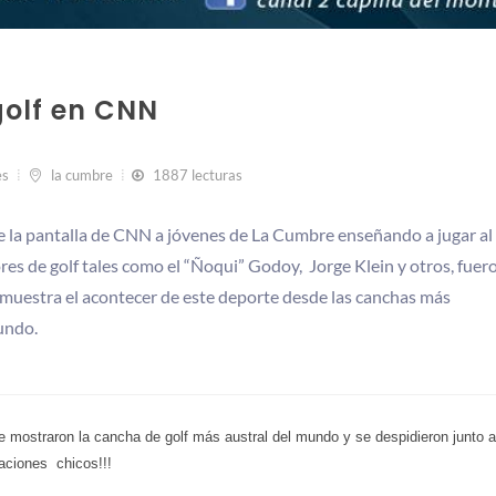
olf en CNN
es
la cumbre
1887 lecturas
e la pantalla de CNN a jóvenes de La Cumbre enseñando a jugar al 
ores de golf tales como el “Ñoqui” Godoy, Jorge Klein y otros, fuer
l muestra el acontecer de este deporte desde las canchas más
undo.
 mostraron la cancha de golf más austral del mundo y se despidieron junto a
taciones
chicos!!!