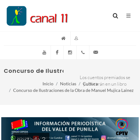
YouTube
Facebook
Instagram
(+54)(9)3548-576073
info@canal11lacumb
Concurso de Ilustraciones de la Obra de M
Los cuentos premiados se
Inicio
Noticias
Cultura
publicarán en un libro
Concurso de Ilustraciones de la Obra de Manuel Mujica Lainez
portada 3