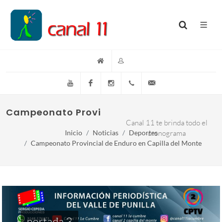
YouTube
Facebook
Instagram
(+54)(9)3548-576073
info@canal11lacumb
Campeonato Provincial de Enduro en Capil
Canal 11 te brinda todo el
Inicio
Noticias
Deportes
cronograma
Campeonato Provincial de Enduro en Capilla del Monte
portada 3