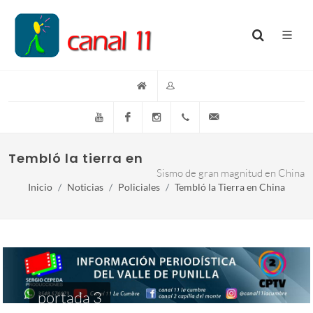
YouTube
Facebook
Instagram
(+54)(9)3548-576073
info@canal11lacumb
Tembló la tierra en China
Sismo de gran magnitud en China
Inicio
Noticias
Policiales
Tembló la Tierra en China
portada 3