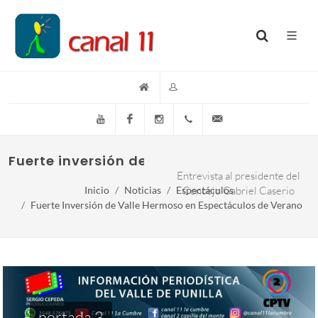
YouTube
Facebook
Instagram
(+54)(9)3548-576073
info@canal11lacumb
Fuerte inversión de Valle Hermoso en esp
Entrevista al presidente del
Inicio
Noticias
Espectáculos
Concejo Gabriel Caserio
Fuerte Inversión de Valle Hermoso en Espectáculos de Verano
portada 3