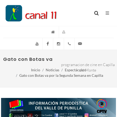
YouTube
Facebook
Instagram
(+54)(9)3548-576073
info@canal11lacumb
Gato con Botas va por la segunda semana
programacion de cine en Capilla
Inicio
Noticias
Espectáculos
del Monte
Gato con Botas va por la Segunda Semana en Capilla
portada 3