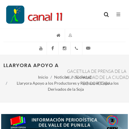
YouTube
Facebook
Instagram
(+54)(9)3548-576073
info@canal11lacumb
LLARYORA APOYO A LOS PRODUCTORES Y REC
GACETILLA DE PRENSA DE LA
Inicio
Noticias
MUNICIPALIDAD DE LA CIUDAD
Sociedad
Llaryora Apoyo a los Productores y Rechazo el Cepo a los
DE CORDOBA
Derivados de la Soja