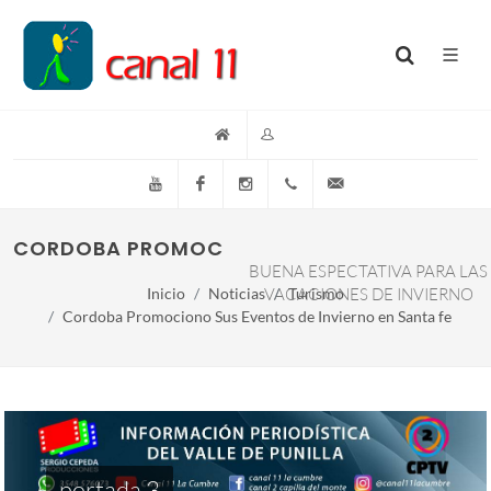
YouTube
Facebook
Instagram
(+54)(9)3548-576073
info@canal11lacumb
CORDOBA PROMOCIONO SUS EVENTOS DE IN
BUENA ESPECTATIVA PARA LAS
Inicio
Noticias
VACACIONES DE INVIERNO
Turismo
Cordoba Promociono Sus Eventos de Invierno en Santa fe
portada 3