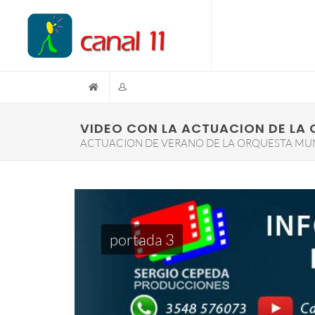
VIDEO CON LA ACTUACION DE LA 
ACTUACION DE VERANO DE LA ORQUESTA MUN
portada 3