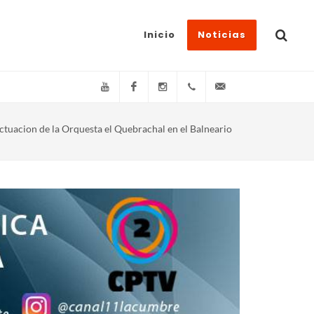
Inicio
Noticias
YouTube
Facebook
Instagram
(+54)(9)3548-576073
info@canal11lacum
ctuacion de la Orquesta el Quebrachal en el Balneario