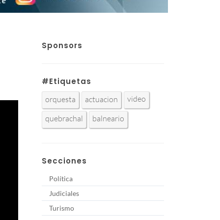
Sponsors
#Etiquetas
video
orquesta
actuacion
quebrachal
balneario
Secciones
Política
Judiciales
Turismo