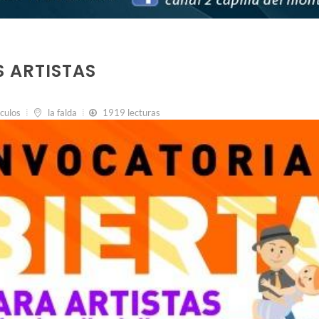
 ARTISTAS
culos
la falda
1919 lecturas