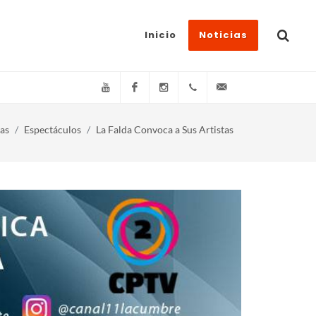
Inicio
Noticias
YouTube
Facebook
Instagram
(+54)(9)3548-576073
info@canal11lacum
as
Espectáculos
La Falda Convoca a Sus Artistas