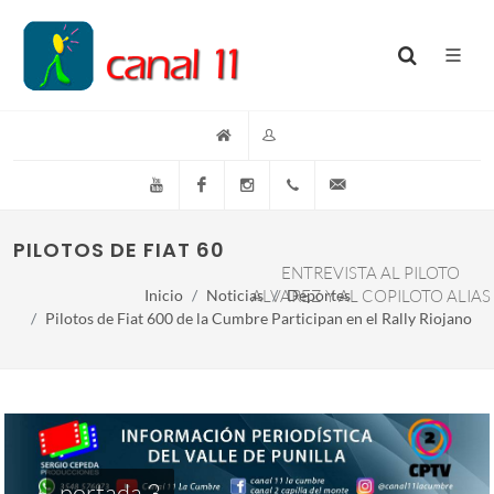
YouTube
Facebook
Instagram
(+54)(9)3548-576073
info@canal11lacumb
PILOTOS DE FIAT 600 DE LA CUMBRE PARTICI
ENTREVISTA AL PILOTO
Inicio
Noticias
ALVAREZ Y AL COPILOTO ALIAS
Deportes
Pilotos de Fiat 600 de la Cumbre Participan en el Rally Riojano
portada 3