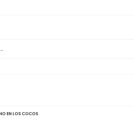
..
ANO EN LOS COCOS