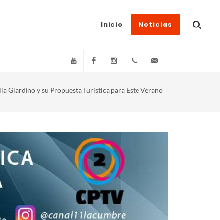
Inicio
Noticias
YouTube
Facebook
Instagram
(+54)(9)3548-576073
info@canal11lacum
lla Giardino y su Propuesta Turistica para Este Verano