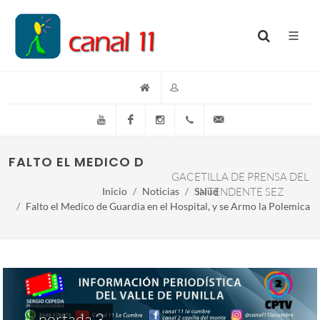
YouTube
Facebook
Instagram
(+54)(9)3548-576073
info@canal11lacumb
FALTO EL MEDICO DE GUARDIA EN EL HOSPIT
GACETILLA DE PRENSA DEL
Inicio
Noticias
Salud
INTENDENTE SEZ
Falto el Medico de Guardia en el Hospital, y se Armo la Polemica
portada 3