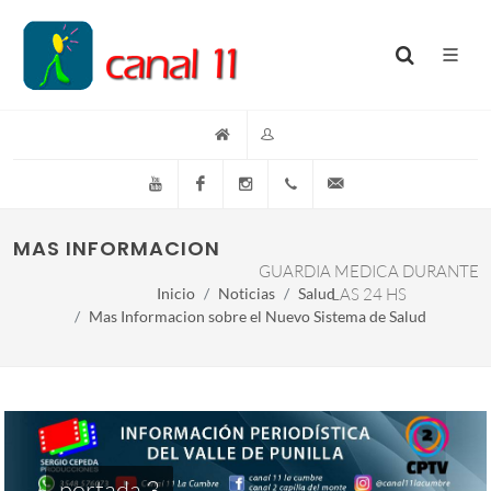
YouTube
Facebook
Instagram
(+54)(9)3548-576073
info@canal11lacumb
MAS INFORMACION SOBRE EL NUEVO SISTEM
GUARDIA MEDICA DURANTE
Inicio
Noticias
Salud
LAS 24 HS
Mas Informacion sobre el Nuevo Sistema de Salud
portada 3