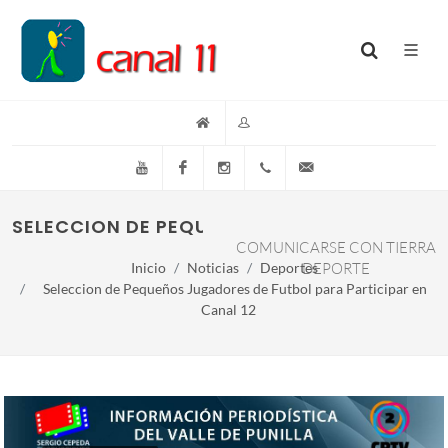
YouTube
Facebook
Instagram
(+54)(9)3548-576073
info@canal11lacumb
SELECCION DE PEQUEÑOS JUGADORES DE FUT
COMUNICARSE CON TIERRA
Inicio
Noticias
Deportes
DEPORTE
Seleccion de Pequeños Jugadores de Futbol para Participar en
Canal 12