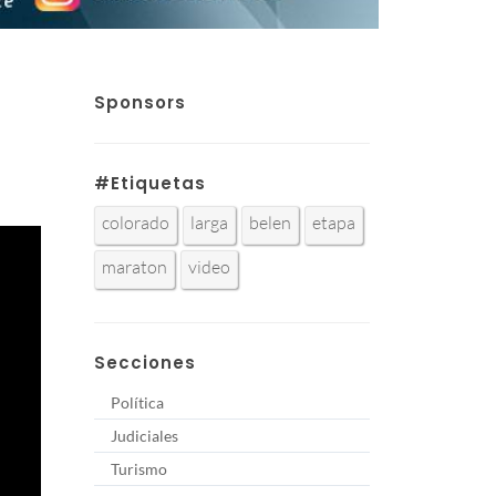
Sponsors
#Etiquetas
colorado
larga
belen
etapa
maraton
video
Secciones
Política
Judiciales
Turismo