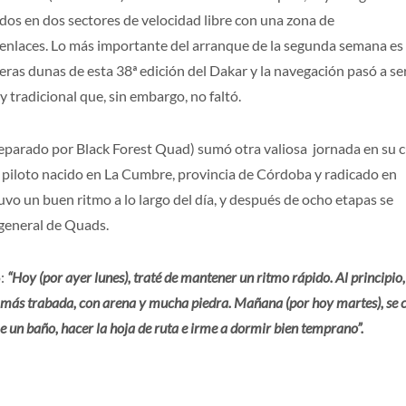
os en dos sectores de velocidad libre con una zona de
 enlaces. Lo más importante del arranque de la segunda semana es 
eras dunas de esta 38ª edición del Dakar y la navegación pasó a se
 tradicional que, sin embargo, no faltó.
eparado por Black Forest Quad) sumó otra valiosa jornada en su 
l piloto nacido en La Cumbre, provincia de Córdoba y radicado en
uvo un buen ritmo a lo largo del día, y después de ocho etapas se
 general de Quads.
ó:
“Hoy (por ayer lunes), traté de mantener un ritmo rápido. Al principio,
 más trabada, con arena y mucha piedra. Mañana (por hoy martes), se 
 un baño, hacer la hoja de ruta e irme a dormir bien temprano”.