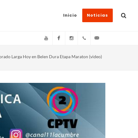
Inicio
Noticias
YouTube
Facebook
Instagram
(+54)(9)3548-576073
info@canal11lacum
orado Larga Hoy en Belen Dura Etapa Maraton (video)