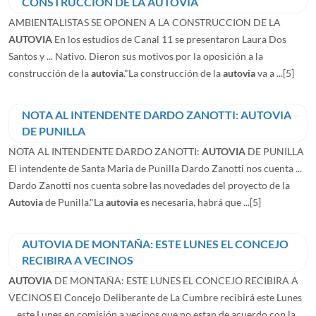
CONSTRUCCION DE LA AUTOVIA
AMBIENTALISTAS SE OPONEN A LA CONSTRUCCION DE LA
AUTOVIA
En los estudios de Canal 11 se presentaron Laura Dos
Santos y ... Nativo. Dieron sus motivos por la oposición a la
construcción de la
autovia
."La construcción de la
autovia
va a ...
[5]
NOTA AL INTENDENTE DARDO ZANOTTI: AUTOVIA
DE PUNILLA
NOTA AL INTENDENTE DARDO ZANOTTI:
AUTOVIA
DE PUNILLA
El intendente de Santa Maria de Punilla Dardo Zanotti nos cuenta ...
Dardo Zanotti nos cuenta sobre las novedades del proyecto de la
Autovia
de Punilla."La
autovia
es necesaria, habrá que ...
[5]
AUTOVIA DE MONTAÑA: ESTE LUNES EL CONCEJO
RECIBIRA A VECINOS
AUTOVIA
DE MONTAÑA: ESTE LUNES EL CONCEJO RECIBIRA A
VECINOS El Concejo Deliberante de La Cumbre recibirá este Lunes
... este Lunes en comisión a vecinos que no estan de acuerdo con la