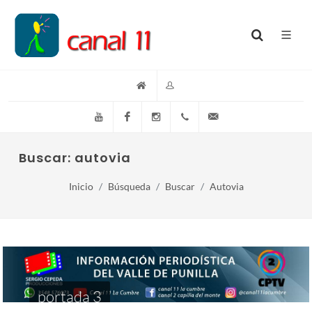
YouTube
Facebook
Instagram
(+54)(9)3548-576073
info@canal11lacumb
Buscar: autovia
Inicio
Búsqueda
Buscar
Autovia
portada 3