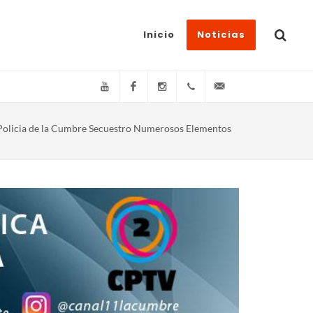
Inicio
Noticias
YouTube
Facebook
Instagram
(+54)(9)3548-576073
info@canal11lacum
Policia de la Cumbre Secuestro Numerosos Elementos