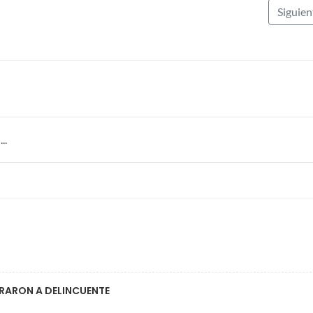
Siguie
..
URARON A DELINCUENTE