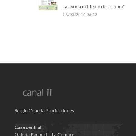
La ayuda del Team del "Cobra"
26/03/2014 06:12
Sergio Cepeda Producciones
Casa central:
Galería Paganelli, La Cumbre