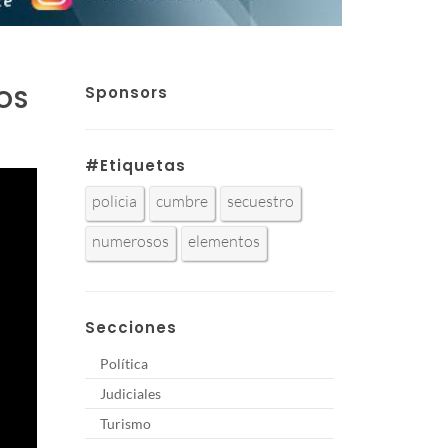
Sponsors
OS
#Etiquetas
policia
cumbre
secuestro
numerosos
elementos
Secciones
Política
Judiciales
Turismo