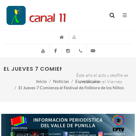
YouTube
Facebook
Instagram
(+54)(9)3548-576073
info@canal11lacumb
EL JUEVES 7 COMIENZA EL FESTIVAL DE FOLK
Este año el acto y desfile se
Inicio
Noticias
Espectáculos
realizarán el Viernes
El Jueves 7 Comienza el Festival de Folklore de los Niños
portada 3