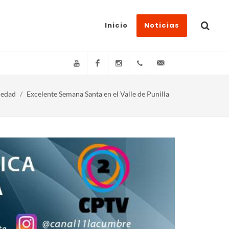
Inicio
Noticias
YouTube
Facebook
Instagram
(+54)(9)3548-576073
info@canal11lacum
iedad
Excelente Semana Santa en el Valle de Punilla