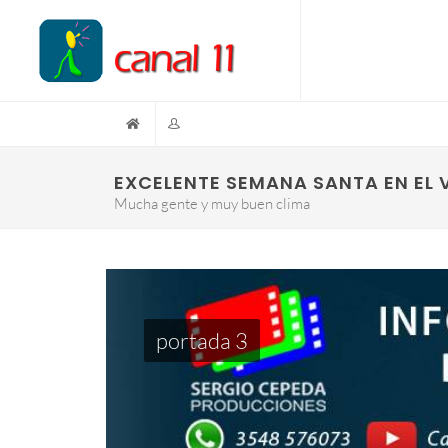
EXCELENTE SEMANA SANTA EN EL V
Mucha gente y muy buen clima
portada 3