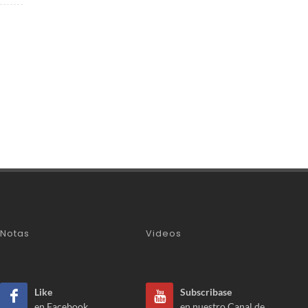
Notas
Videos
Like
Subscribase
en Facebook
en nuestro Canal de