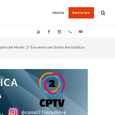
Inicio
Noticias
YouTube
Facebook
Instagram
(+54)(9)3548-576073
info@canal11lacum
pilla del Monte: 1° Encuentro de Globos Aerostáticos