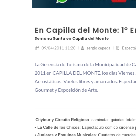
En Capilla del Monte: 1° 
Semana Santa en Capilla del Monte
09/04/2011 11:20
sergio cepeda
Espectá
La Gerencia de Turismo de la Municipalidad de C
2011 en CAPILLA DEL MONTE, los días Viernes 2
Aerostáticos: Vuelos libres y amarrados. Espectá
Gourmet y Exposición de Arte.
Citytour y Circuito Religioso
: caminatas guiadas totalm
•
La Calle de los Chicos
: Espectáculo cómico circense p
•
Juglares y Esquinas Musicales
: Cuartetos de cuerdas