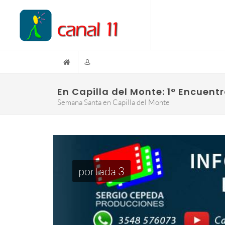
En Capilla del Monte: 1° Encuent
Semana Santa en Capilla del Monte
portada 3