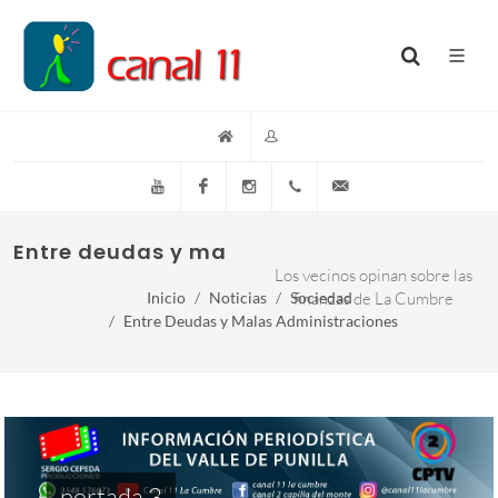
YouTube
Facebook
Instagram
(+54)(9)3548-576073
info@canal11lacumb
Entre deudas y malas administraciones
Los vecinos opinan sobre las
Inicio
Noticias
Sociedad
finanzas de La Cumbre
Entre Deudas y Malas Administraciones
portada 3