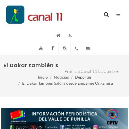
YouTube
Facebook
Instagram
(+54)(9)3548-576073
info@canal11lacumb
El Dakar también saldrá desde Empalme 
Primicia Canal 11 La Cumbre
Inicio
Noticias
Deportes
El Dakar También Saldrá desde Empalme Ongamira
portada 3