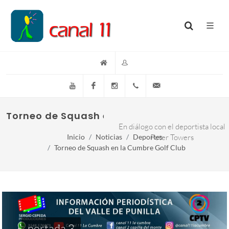
YouTube
Facebook
Instagram
(+54)(9)3548-576073
info@canal11lacumb
Torneo de Squash en La Cumbre Golf Club
En diálogo con el deportista local
Inicio
Noticias
Deportes
Peter Towers
Torneo de Squash en la Cumbre Golf Club
portada 3