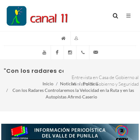
YouTube
Facebook
Instagram
(+54)(9)3548-576073
info@canal11lacumb
"Con los radares controlaremos la velocida
Entrevista en Casa de Gobierno al
Inicio
Noticias
Ministro de Gobierno y Seguridad
Política
Con los Radares Controlaremos la Velocidad en la Ruta y en las
Autopistas Afirmó Caserio