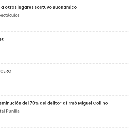
 a otros lugares sostuvo Buonamico
pectáculos
et
ACERO
minución del 70% del delito” afirmó Miguel Collino
al Punilla