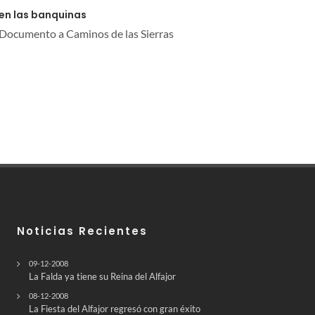
 en las banquinas
 Documento a Caminos de las Sierras
Noticias Recientes
09-12-2008
La Falda ya tiene su Reina del Alfajor
08-12-2008
La Fiesta del Alfajor regresó con gran éxito