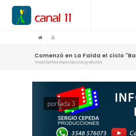
Comenzó en La Falda el ciclo "Baj
Importantes espectáculos gratuitos
portada 3