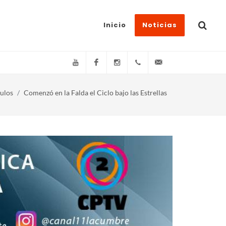
Inicio
Noticias
YouTube
Facebook
Instagram
(+54)(9)3548-576073
info@canal11lacum
ulos
Comenzó en la Falda el Ciclo bajo las Estrellas