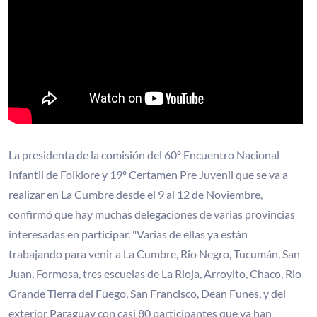
La presidenta de la comisión del 60º Encuentro Nacional
Infantil de Folklore y 19º Certamen Pre Juvenil que se va a
realizar en La Cumbre desde el 9 al 12 de Noviembre,
confirmó que hay muchas delegaciones de varias provincias
interesadas en participar. "Varias de ellas ya están
trabajando para venir a La Cumbre, Rio Negro, Tucumán, San
Juan, Formosa, tres escuelas de La Rioja, Arroyito, Chaco, Rio
Grande Tierra del Fuego, San Francisco, Dean Funes, y del
exterior Paraguay con casi 80 participantes que ya han