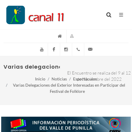
YouTube
Facebook
Instagram
(+54)(9)3548-576073
info@canal11lacumb
Varias delegaciones del exterior interesada
El Encuentro se realiza del 9 al 12
Inicio
Noticias
Espectáculos
de Noviembre del 2022
Varias Delegaciones del Exterior Interesadas en Participar del
Festival de Folklore