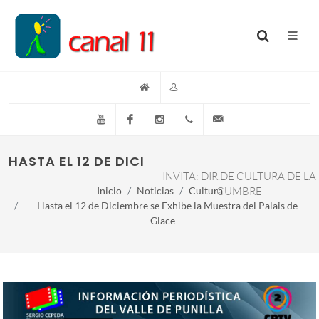
YouTube
Facebook
Instagram
(+54)(9)3548-576073
info@canal11lacumb
HASTA EL 12 DE DICIEMBRE SE EXHIBE LA MUE
INVITA: DIR.DE CULTURA DE LA
Inicio
Noticias
Cultura
CUMBRE
Hasta el 12 de Diciembre se Exhibe la Muestra del Palais de
Glace