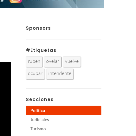
Sponsors
#Etiquetas
ruben
ovelar
vuelve
ocupar
intendente
Secciones
Política
Judiciales
Turismo