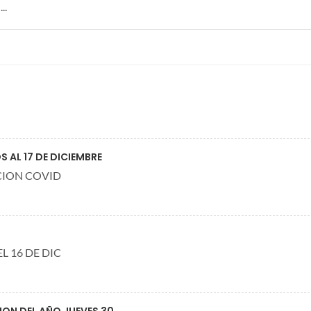
..
 AL 17 DE DICIEMBRE
CION COVID
L 16 DE DIC
ION DEL AÑO JUEVES 30