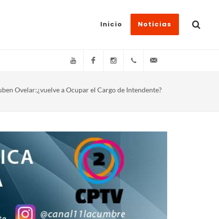
Inicio
Noticias
YouTube
Facebook
Instagram
(+54)(9)3548-576073
info@canal11lacum
uben Ovelar:¿vuelve a Ocupar el Cargo de Intendente?